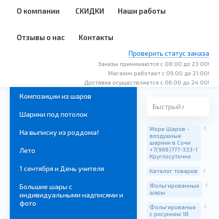
О компании
СКИДКИ
Наши работы
Отзывы о нас
Контакты
Проверить статус заказа
Заказы принимаются с 08:00 до 23:00!
Магазин работает с 09:00 до 21:00!
Доставка осуществляется с 06:00 до 24:00!
Композиции из шаров
Шарики под потолок
Море Шаров -
На выписку из роддома!
воздушные
шарики в Сочи
+7(966)777-333-1
Лето
Круглосуточно
1 сентября и День учителя
Каталог товаров
Фольгированные
Большие шары с
шары
индивидуальными надписями и
фото
Фольгированые
с рисунком 18