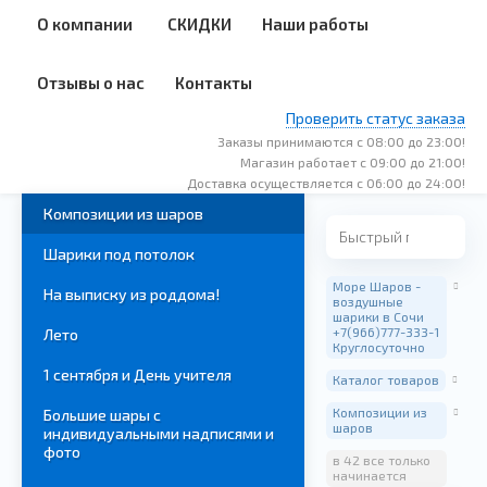
О компании
СКИДКИ
Наши работы
Отзывы о нас
Контакты
Проверить статус заказа
Заказы принимаются с 08:00 до 23:00!
Магазин работает с 09:00 до 21:00!
Доставка осуществляется с 06:00 до 24:00!
Композиции из шаров
Шарики под потолок
Море Шаров -
На выписку из роддома!
воздушные
шарики в Сочи
+7(966)777-333-1
Лето
Круглосуточно
1 сентября и День учителя
Каталог товаров
Композиции из
Большие шары с
шаров
индивидуальными надписями и
фото
в 42 все только
начинается