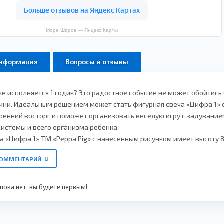
Море Шаров — Яндекс Карты
информация
Вопросы и отзывы
 исполняется 1 годик? Это радостное событие не может обойтись б
ни. Идеальным решением может стать фигурная свеча «Цифра 1» с
ренний восторг и поможет организовать веселую игру с задуванием 
истемы и всего организма ребенка.
а «Цифра 1» ТМ «Peppa Pig» с нанесенным рисунком имеет высоту 8 с
КОММЕНТАРИЙ
ока нет, вы будете первым!