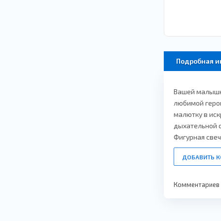
Подробная 
Вашей малышке
любимой герои
малютку в иск
дыхательной с
Фигурная свеч
ДОБАВИТЬ 
Комментариев п