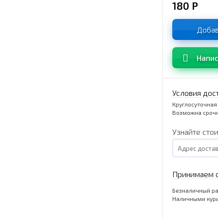
180
Р
Добав
Напис
Условия дос
Круглосуточная
Возможна срочн
Узнайте сто
Принимаем о
Безналичный ра
Наличными кур