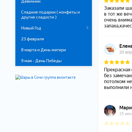
Девичник
Сладкие подарки ( конфеты и
другие сладости )
Новый Год
23 февраля
8 марта и День матери
9 мая - День Победы