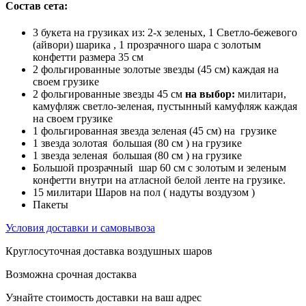
Состав сета:
3 букета на грузиках из: 2-х зеленых, 1
Светло-бежевого
(айвори) шар
ика , 1 прозрачного шара с золотым
конфетти размера 35 см
2 фольгированные золотые звезды (45 см) каждая на
своем грузике
2 фольгированные звезды 45 см
на выбор:
милитари,
камуфляж светло-зеленая, пустынный камуфляж каждая
на своем грузике
1 фольгированная звезда зеленая (45 см) на грузике
1 звезда золотая большая (80 см ) на грузике
1 звезда зеленая большая (80 см ) на грузике
Большой прозрачный шар 60 см с золотым и зеленым
конфетти внутри на атласной белой ленте на грузике.
15 милитари Шаров на пол ( надуты воздузом )
Пакеты
Условия доставки и самовывоза
Круглосуточная доставка воздушных шаров
Возможна срочная достаква
Узнайте стоимость доставки на ваш адрес