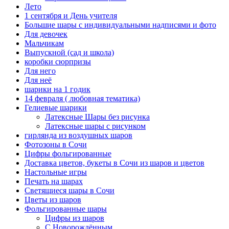
Лето
1 сентября и День учителя
Большие шары с индивидуальными надписями и фото
Для девочек
Мальчикам
Выпускной (сад и школа)
коробки сюрпризы
Для него
Для неё
шарики на 1 годик
14 февраля ( любовная тематика)
Гелиевые шарики
Латексные Шары без рисунка
Латексные шары с рисунком
гирлянда из воздушных шаров
Фотозоны в Сочи
Цифры фольгированные
Доставка цветов, букеты в Сочи из шаров и цветов
Настольные игры
Печать на шарах
Светящиеся шары в Сочи
Цветы из шаров
Фольгированные шары
Цифры из шаров
С Новорождённым