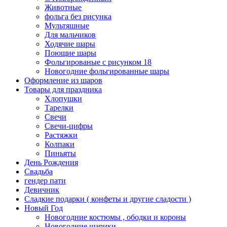
Животные
фольга без рисунка
Мультяшные
Для мальчиков
Ходячие шары
Поющие шары
Фольгированые с рисунком 18
Новогодние фольгированные шары
Оформление из шаров
Товары для праздника
Хлопушки
Тарелки
Свечи
Свечи-цифры
Растяжки
Колпаки
Пиньяты
День Рождения
Свадьба
гендер пати
Девичник
Сладкие подарки ( конфеты и другие сладости )
Новый Год
Новогодние костюмы , ободки и короны
Новогодние шарики