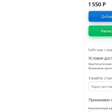
1 550
Р
Добав
Напис
Бабл шар с на
Условия дос
Круглосуточная
Возможна срочн
Узнайте сто
Принимаем о
Безналичный ра