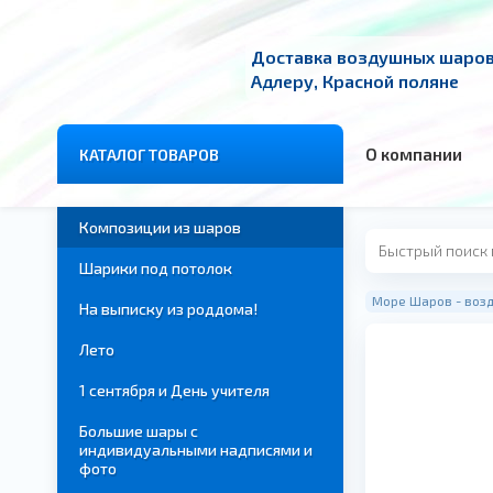
Доставка воздушных шаров 
Адлеру, Красной поляне
О компании
КАТАЛОГ ТОВАРОВ
Композиции из шаров
Шарики под потолок
Море Шаров - возд
На выписку из роддома!
Лето
1 сентября и День учителя
Большие шары с
индивидуальными надписями и
фото