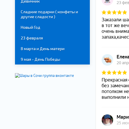
Девичник
Сладкие подарки ( конфеты и
другие сладости )
Новый Год
23 февраля
8 марта и День матери
9 мая - День Победы