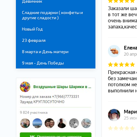
Девичник
Сладкие подарки ( конфеты и
другие сладости )
Новый Год
23 февраля
8 марта и День матери
9 мая - День Победы