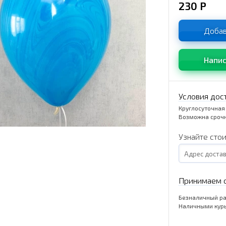
230
Р
Добав
Напис
Условия дос
Круглосуточная
Возможна срочн
Узнайте сто
Принимаем о
Безналичный ра
Наличными кур