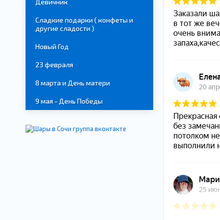
Девичник
Сладкие подарки ( конфеты и
другие сладости )
Новый Год
23 февраля
8 марта и День матери
9 мая - День Победы