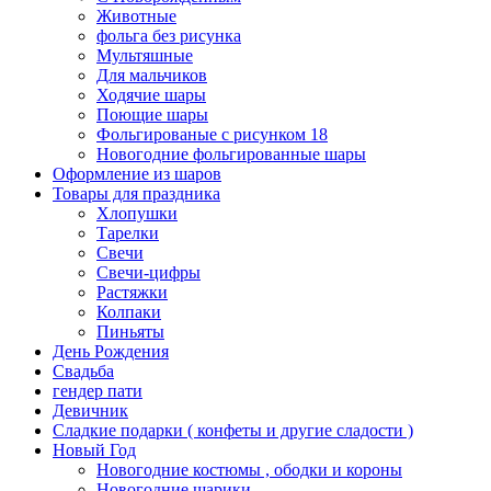
Животные
фольга без рисунка
Мультяшные
Для мальчиков
Ходячие шары
Поющие шары
Фольгированые с рисунком 18
Новогодние фольгированные шары
Оформление из шаров
Товары для праздника
Хлопушки
Тарелки
Свечи
Свечи-цифры
Растяжки
Колпаки
Пиньяты
День Рождения
Свадьба
гендер пати
Девичник
Сладкие подарки ( конфеты и другие сладости )
Новый Год
Новогодние костюмы , ободки и короны
Новогодние шарики