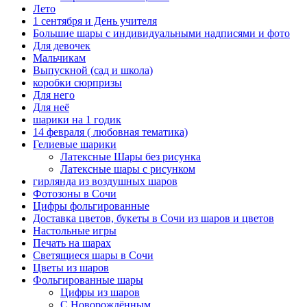
Лето
1 сентября и День учителя
Большие шары с индивидуальными надписями и фото
Для девочек
Мальчикам
Выпускной (сад и школа)
коробки сюрпризы
Для него
Для неё
шарики на 1 годик
14 февраля ( любовная тематика)
Гелиевые шарики
Латексные Шары без рисунка
Латексные шары с рисунком
гирлянда из воздушных шаров
Фотозоны в Сочи
Цифры фольгированные
Доставка цветов, букеты в Сочи из шаров и цветов
Настольные игры
Печать на шарах
Светящиеся шары в Сочи
Цветы из шаров
Фольгированные шары
Цифры из шаров
С Новорождённым