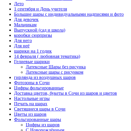
Лето
1 сентября и День учителя
Большие шары с индивидуальными надписями и фото
Для девочек
Мальчикам
Выпускной (сад и школа)
коробки сюрпризы
Для него
Для неё
шарики на 1 годик
14 февраля ( любовная тематика)
Гелиевые шарики
Латексные Шары без рисунка
Латексные шары с рисунком
гирлянда из воздушных шаров
Фотозоны в Сочи
Цифры фольгированные
Доставка цветов, букеты в Сочи из шаров и цветов
Настольные игры
Печать на шарах
Светящиеся шары в Сочи
Цветы из шаров
Фольгированные шары
Цифры из шаров
С Новорождённым