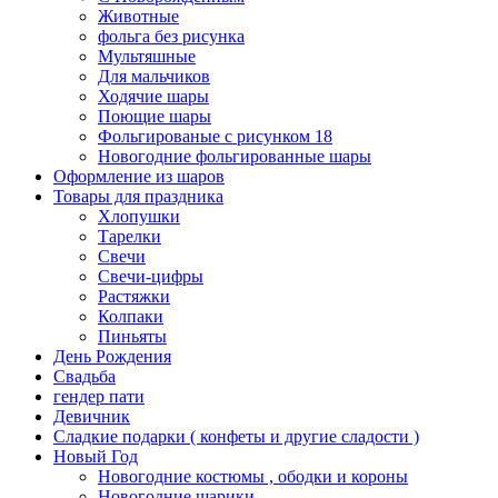
Животные
фольга без рисунка
Мультяшные
Для мальчиков
Ходячие шары
Поющие шары
Фольгированые с рисунком 18
Новогодние фольгированные шары
Оформление из шаров
Товары для праздника
Хлопушки
Тарелки
Свечи
Свечи-цифры
Растяжки
Колпаки
Пиньяты
День Рождения
Свадьба
гендер пати
Девичник
Сладкие подарки ( конфеты и другие сладости )
Новый Год
Новогодние костюмы , ободки и короны
Новогодние шарики