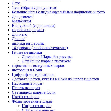
Лето
1 сентября и День учителя
Большие шары с индивидуальными надписями и фото
Для девочек
Мальчикам
Выпускной (сад и школа)
коробки сюрпризы
Для него
Для неё
шарики на 1 годик
14 февраля ( любовная тематика)
Гелиевые шарики
Латексные Шары без рисунка
Латексные шары с рисунком
гирлянда из воздушных шаров
Фотозоны в Сочи
Цифры фольгированные
Доставка цветов, букеты в Сочи из шаров и цветов
Настольные игры
Печать на шарах
Светящиеся шары в Сочи
Цветы из шаров
Фольгированные шары
Цифры из шаров
С Новорождённым