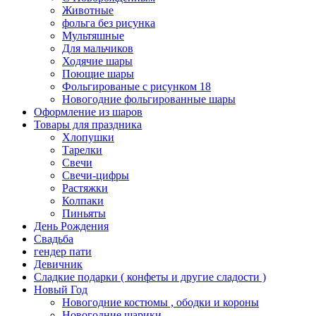
Животные
фольга без рисунка
Мультяшные
Для мальчиков
Ходячие шары
Поющие шары
Фольгированые с рисунком 18
Новогодние фольгированные шары
Оформление из шаров
Товары для праздника
Хлопушки
Тарелки
Свечи
Свечи-цифры
Растяжки
Колпаки
Пиньяты
День Рождения
Свадьба
гендер пати
Девичник
Сладкие подарки ( конфеты и другие сладости )
Новый Год
Новогодние костюмы , ободки и короны
Новогодние шарики