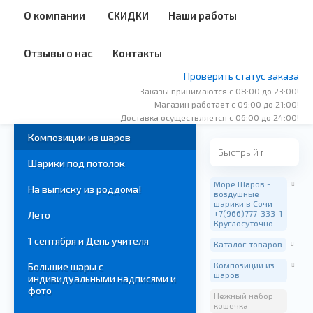
О компании
СКИДКИ
Наши работы
Отзывы о нас
Контакты
Проверить статус заказа
Заказы принимаются с 08:00 до 23:00!
Магазин работает с 09:00 до 21:00!
Доставка осуществляется с 06:00 до 24:00!
Композиции из шаров
Шарики под потолок
Море Шаров -
На выписку из роддома!
воздушные
шарики в Сочи
+7(966)777-333-1
Лето
Круглосуточно
1 сентября и День учителя
Каталог товаров
Композиции из
Большие шары с
шаров
индивидуальными надписями и
фото
Нежный набор
кошечка