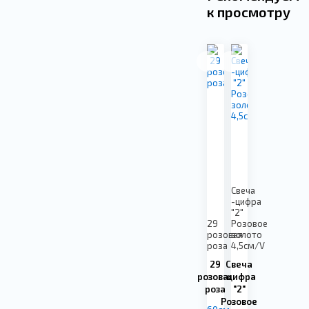
к просмотру
Свеча
-цифра
"2"
29
Розовое
розовая
золото
роза
4,5см/V
29
Свеча
розовая
-цифра
роза
"2"
Розовое