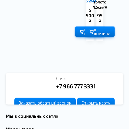
60см
золото
4,5см/V
5
500
95
Р
Р
В
В
КОРЗИНУ
КОРЗИНУ
Сочи
+7 966 777 3331
Заказать
обратный
звонок
Открыть карту
Мы в социальных сетях
Море шаров