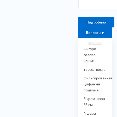
Подробная
информация
Вопросы и
отзывы
Фигура
голова
кошки
тессел кисть
фильгированная
цифра на
подиуме
3 хром шара
35 см
4 шара