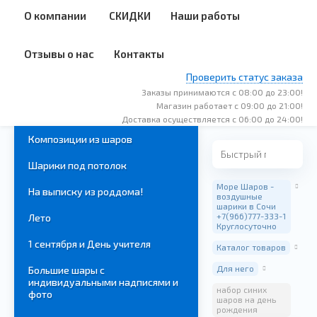
О компании
СКИДКИ
Наши работы
Отзывы о нас
Контакты
Проверить статус заказа
Заказы принимаются с 08:00 до 23:00!
Магазин работает с 09:00 до 21:00!
Доставка осуществляется с 06:00 до 24:00!
Композиции из шаров
Шарики под потолок
Море Шаров -
На выписку из роддома!
воздушные
шарики в Сочи
+7(966)777-333-1
Лето
Круглосуточно
1 сентября и День учителя
Каталог товаров
Для него
Большие шары с
индивидуальными надписями и
набор синих
фото
шаров на день
рождения