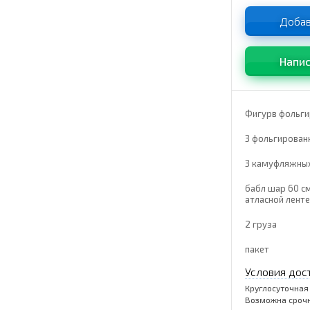
Добав
Напис
Фигурв фольги
3 фольгирован
3 камуфляжных
бабл шар 60 см
атласной ленте
2 груза
пакет
Условия дос
Круглосуточная
Возможна срочн