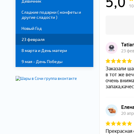
Девичник
Сладкие подарки ( конфеты и
другие сладости )
Новый Год
23 февраля
8 марта и День матери
9 мая - День Победы