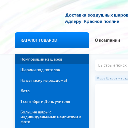
Доставка воздушных шаров 
Адлеру, Красной поляне
О компании
КАТАЛОГ ТОВАРОВ
Композиции из шаров
Шарики под потолок
Море Шаров - возд
На выписку из роддома!
Лето
1 сентября и День учителя
Большие шары с
индивидуальными надписями и
фото