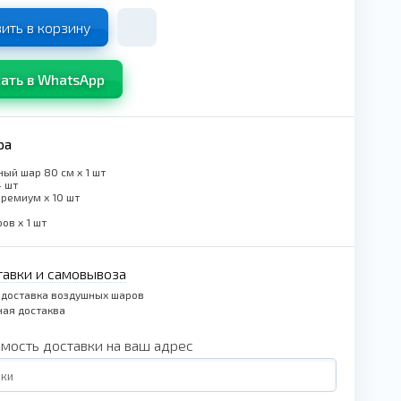
ить в корзину
ать в WhatsApp
ра
ый шар 80 см x 1 шт
4 шт
премиум x 10 шт
ов x 1 шт
тавки и самовывоза
 доставка воздушных шаров
ая достаква
имость доставки на ваш адрес