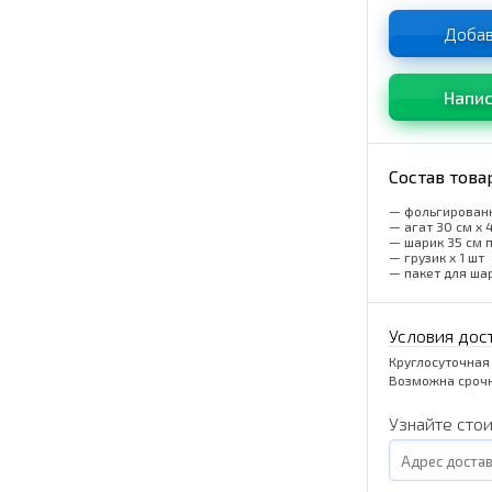
Добав
Напис
Состав това
— фольгированн
— агат 30 см x 
— шарик 35 см 
— грузик x 1 шт
— пакет для шар
Условия дос
Круглосуточная
Возможна срочн
Узнайте сто