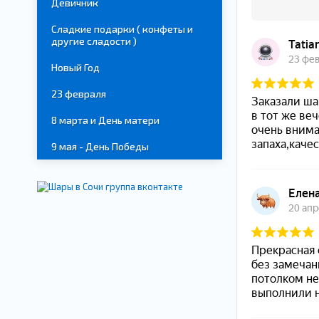
Девичник
Сладкие подарки ( конфеты и
другие сладости )
Новый Год
23 февраля
8 марта и День матери
9 мая - День Победы