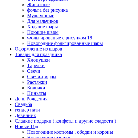
Животные
фольга без рисунка
Мультяшные
Для мальчиков
Ходячие шары
Поющие шары
Фольгированые с рисунком 18
Новогодние фольгированные шары
Оформление из шаров
Товары для праздника
Хлопушки
Тарелки
Свечи
Свечи-цифры
Растяжки
Колпаки
Пиньяты
День Рождения
Свадьба
гендер пати
Девичник
Сладкие подарки ( конфеты и другие сладости )
Новый Год
Новогодние костюмы , ободки и короны
Новогодние шарики