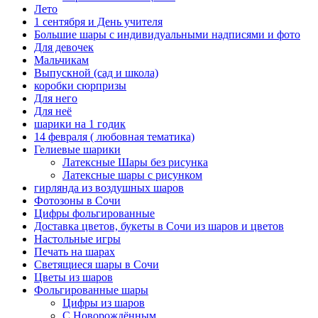
Лето
1 сентября и День учителя
Большие шары с индивидуальными надписями и фото
Для девочек
Мальчикам
Выпускной (сад и школа)
коробки сюрпризы
Для него
Для неё
шарики на 1 годик
14 февраля ( любовная тематика)
Гелиевые шарики
Латексные Шары без рисунка
Латексные шары с рисунком
гирлянда из воздушных шаров
Фотозоны в Сочи
Цифры фольгированные
Доставка цветов, букеты в Сочи из шаров и цветов
Настольные игры
Печать на шарах
Светящиеся шары в Сочи
Цветы из шаров
Фольгированные шары
Цифры из шаров
С Новорождённым