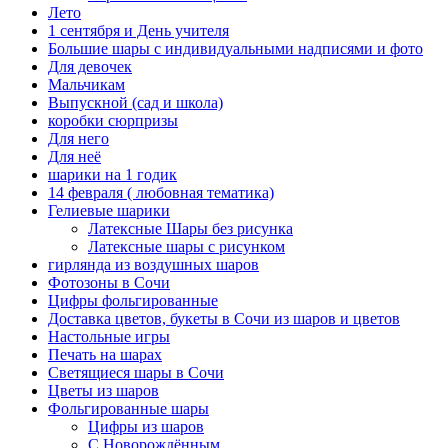
Лето
1 сентября и День учителя
Большие шары с индивидуальными надписями и фото
Для девочек
Мальчикам
Выпускной (сад и школа)
коробки сюрпризы
Для него
Для неё
шарики на 1 годик
14 февраля ( любовная тематика)
Гелиевые шарики
Латексные Шары без рисунка
Латексные шары с рисунком
гирлянда из воздушных шаров
Фотозоны в Сочи
Цифры фольгированные
Доставка цветов, букеты в Сочи из шаров и цветов
Настольные игры
Печать на шарах
Светящиеся шары в Сочи
Цветы из шаров
Фольгированные шары
Цифры из шаров
С Новорождённым