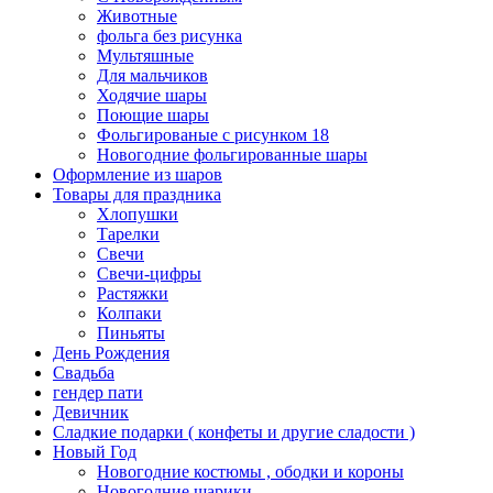
Животные
фольга без рисунка
Мультяшные
Для мальчиков
Ходячие шары
Поющие шары
Фольгированые с рисунком 18
Новогодние фольгированные шары
Оформление из шаров
Товары для праздника
Хлопушки
Тарелки
Свечи
Свечи-цифры
Растяжки
Колпаки
Пиньяты
День Рождения
Свадьба
гендер пати
Девичник
Сладкие подарки ( конфеты и другие сладости )
Новый Год
Новогодние костюмы , ободки и короны
Новогодние шарики