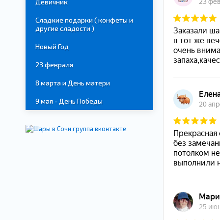
Девичник
Сладкие подарки ( конфеты и
другие сладости )
Новый Год
23 февраля
8 марта и День матери
9 мая - День Победы