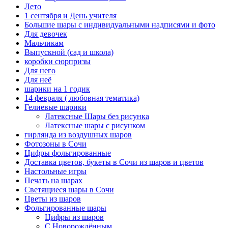
Лето
1 сентября и День учителя
Большие шары с индивидуальными надписями и фото
Для девочек
Мальчикам
Выпускной (сад и школа)
коробки сюрпризы
Для него
Для неё
шарики на 1 годик
14 февраля ( любовная тематика)
Гелиевые шарики
Латексные Шары без рисунка
Латексные шары с рисунком
гирлянда из воздушных шаров
Фотозоны в Сочи
Цифры фольгированные
Доставка цветов, букеты в Сочи из шаров и цветов
Настольные игры
Печать на шарах
Светящиеся шары в Сочи
Цветы из шаров
Фольгированные шары
Цифры из шаров
С Новорождённым