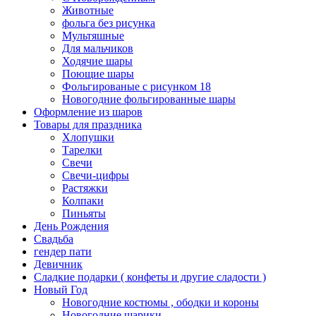
Животные
фольга без рисунка
Мультяшные
Для мальчиков
Ходячие шары
Поющие шары
Фольгированые с рисунком 18
Новогодние фольгированные шары
Оформление из шаров
Товары для праздника
Хлопушки
Тарелки
Свечи
Свечи-цифры
Растяжки
Колпаки
Пиньяты
День Рождения
Свадьба
гендер пати
Девичник
Сладкие подарки ( конфеты и другие сладости )
Новый Год
Новогодние костюмы , ободки и короны
Новогодние шарики