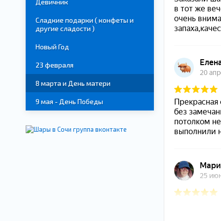
Девичник
Сладкие подарки ( конфеты и
другие сладости )
Новый Год
23 февраля
8 марта и День матери
9 мая - День Победы