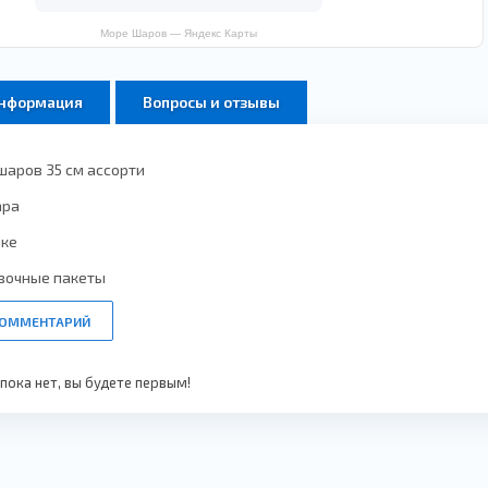
Море Шаров — Яндекс Карты
информация
Вопросы и отзывы
шаров 35 см ассорти
ара
лке
вочные пакеты
КОММЕНТАРИЙ
ока нет, вы будете первым!