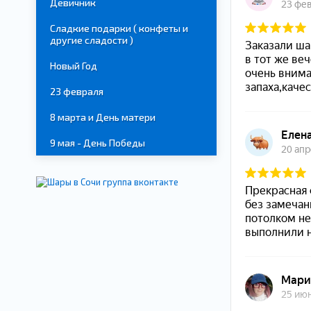
Девичник
Сладкие подарки ( конфеты и
другие сладости )
Новый Год
23 февраля
8 марта и День матери
9 мая - День Победы