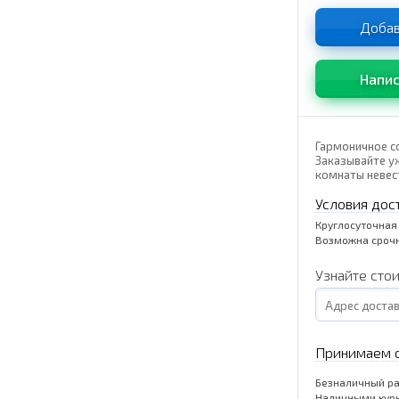
Добав
Напис
Гармоничное с
Заказывайте у
комнаты невест
Условия дос
Круглосуточная
Возможна срочн
Узнайте сто
Принимаем о
Безналичный ра
Наличными кур