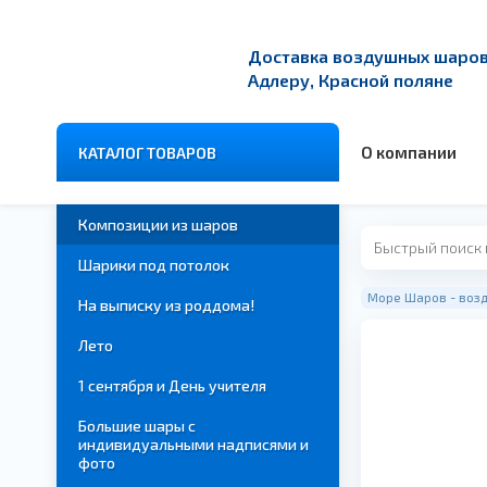
Доставка воздушных шаров 
Адлеру, Красной поляне
О компании
КАТАЛОГ ТОВАРОВ
Композиции из шаров
Шарики под потолок
Море Шаров - возд
На выписку из роддома!
Лето
1 сентября и День учителя
Большие шары с
индивидуальными надписями и
фото